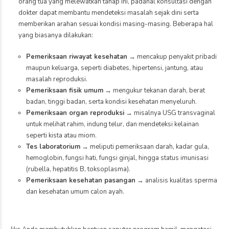
orang tua yang melewatkan tahap ini, padahal konsultasi dengan
dokter dapat membantu mendeteksi masalah sejak dini serta
memberikan arahan sesuai kondisi masing-masing. Beberapa hal
yang biasanya dilakukan:
Pemeriksaan riwayat kesehatan
→ mencakup penyakit pribadi
maupun keluarga, seperti diabetes, hipertensi, jantung, atau
masalah reproduksi.
Pemeriksaan fisik umum
→ mengukur tekanan darah, berat
badan, tinggi badan, serta kondisi kesehatan menyeluruh.
Pemeriksaan organ reproduksi
→ misalnya USG transvaginal
untuk melihat rahim, indung telur, dan mendeteksi kelainan
seperti kista atau miom.
Tes laboratorium
→ meliputi pemeriksaan darah, kadar gula,
hemoglobin, fungsi hati, fungsi ginjal, hingga status imunisasi
(rubella, hepatitis B, toksoplasma).
Pemeriksaan kesehatan pasangan
→ analisis kualitas sperma
dan kesehatan umum calon ayah.