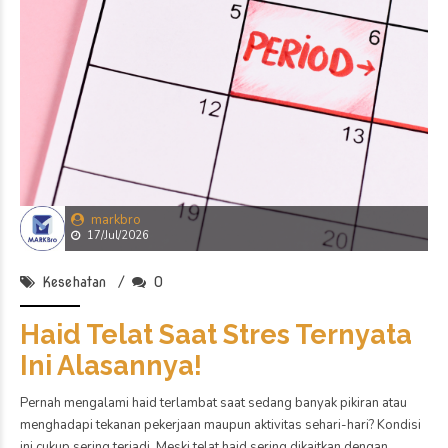
markbro
21/Jul/2026
Kesehatan
0
Masih Muda Tapi Berisiko
Impotensi Bisa Jadi Karena
Kebiasaan Ini!
Impotensi atau
disfungsi ereksi
sering dianggap hanya dialami pria
berusia lanjut. Padahal, kondisi ini juga bisa terjadi pada pria yang
masih muda. Selain dipengaruhi oleh penyakit tertentu, kebiasaan
sehari-hari ternyata turut berperan terhadap kesehatan seksual.
Karena itu, menjaga gaya hidup sehat menjadi langkah penting untuk
membantu mengurangi risiko terjadinya disfungsi ereksi.