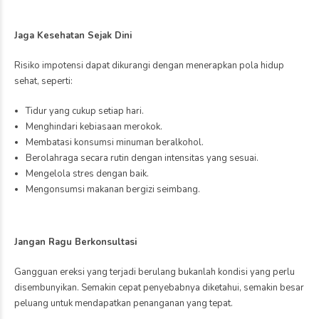
hamil, banyak orang lebih
kembali pada kehamilan
fokus pada asupan asam
berikutnya. Memahami
folat, zat besi, atau protein.
penyebab dan faktor risiko
Padahal, ada satu nutrisi
keguguran dapat
penting yang sering
membantu pasangan
terlewat, yaitu vitamin D.
mendapatkan penanganan
Selain berperan dalam
yang tepat serta
menjaga kesehatan tulang,
mempersiapkan kehamilan
vitamin D juga memiliki
selanjutnya dengan lebih
hubungan erat dengan
baik. […]
kesehatan reproduksi dan
keberhasilan program
kehamilan. Berbagai
penelitian menunjukkan
bahwa kadar vitamin D
yang cukup […]