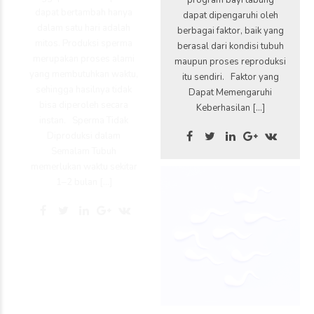
dapat bertambah hanya
dapat dipengaruhi oleh
dalam satu hari adalah
berbagai faktor, baik yang
mitos. Produksi sperma
berasal dari kondisi tubuh
merupakan proses alami
maupun proses reproduksi
yang membutuhkan waktu,
itu sendiri. Faktor yang
sehingga hasilnya tidak
Dapat Memengaruhi
bisa diperoleh secara
Keberhasilan […]
instan. Sperma Tidak
Diproduksi dalam
Semalam Tubuh
memerlukan waktu sekitar
1–2 bulan […]