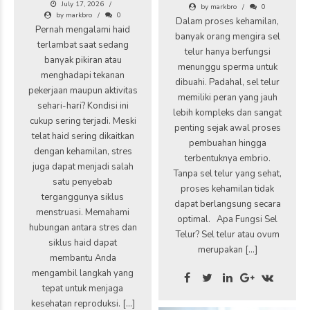
July 17, 2026
by markbro
0
by markbro
0
Dalam proses kehamilan,
Pernah mengalami haid
banyak orang mengira sel
terlambat saat sedang
telur hanya berfungsi
banyak pikiran atau
menunggu sperma untuk
menghadapi tekanan
dibuahi. Padahal, sel telur
pekerjaan maupun aktivitas
memiliki peran yang jauh
sehari-hari? Kondisi ini
lebih kompleks dan sangat
cukup sering terjadi. Meski
penting sejak awal proses
telat haid sering dikaitkan
pembuahan hingga
dengan kehamilan, stres
terbentuknya embrio.
juga dapat menjadi salah
Tanpa sel telur yang sehat,
satu penyebab
proses kehamilan tidak
terganggunya siklus
dapat berlangsung secara
menstruasi. Memahami
optimal. Apa Fungsi Sel
hubungan antara stres dan
Telur? Sel telur atau ovum
siklus haid dapat
merupakan […]
membantu Anda
mengambil langkah yang
tepat untuk menjaga
kesehatan reproduksi. […]