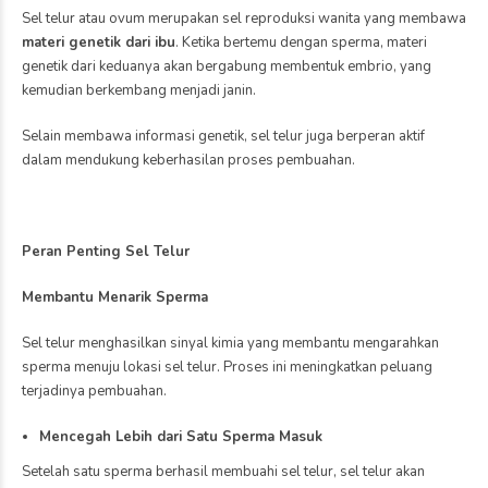
Beberapa kondisi yang perlu diwaspadai karena dapat memengaruhi
kesuburan antara lain:
Sindrom Ovarium Polikistik (PCOS)
PCOS merupakan gangguan hormonal yang dapat menghambat
proses ovulasi. Akibatnya, sel telur tidak dilepaskan secara teratur
sehingga masa subur menjadi tidak menentu dan peluang terjadinya
kehamilan dapat menurun.
Endometriosis
Endometriosis dapat menyebabkan terbentuknya kista pada ovarium
serta memengaruhi fungsi ovarium dan saluran tuba. Kondisi ini dapat
menghambat proses pembuahan sehingga peluang kehamilan
menjadi lebih kecil.
Jenis Kista yang Umumnya Tidak Mengganggu Kesuburan
Tidak semua kista ovarium berdampak pada kemampuan untuk hamil.