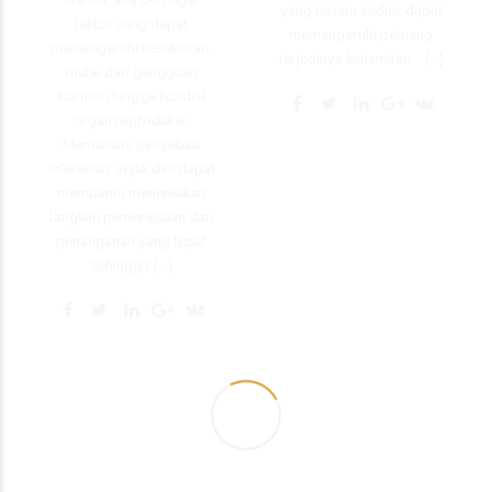
yang terlalu sedikit dapat
faktor yang dapat
memengaruhi peluang
memengaruhi kesuburan,
terjadinya kehamilan. […]
mulai dari gangguan
hormon hingga kondisi
organ reproduksi.
Memahami penyebab
infertilitas sejak dini dapat
membantu menentukan
langkah pemeriksaan dan
penanganan yang tepat
sehingga […]
Kesehatan
Embrio Menempel di
Rahim: Awal Terjadinya
Kehamilan