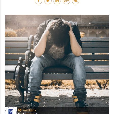
dapat memengaruhi
Lebih Cepat Hamil atau
kesuburan. Kondisi ini
Lebih Berisiko?
sering dikaitkan dengan
June 25, 2026
by markbro
0
siklus menstruasi yang
Dalam program bayi
tidak teratur, gangguan
tabung atau In Vitro
ovulasi, hingga kesulitan
Fertilization (IVF), transfer
untuk hamil. PCOS terjadi
embrio merupakan salah
ketika terjadi
satu tahap penting yang
ketidakseimbangan
dapat memengaruhi
hormon yang
keberhasilan kehamilan.
memengaruhi fungsi
Sebagian pasangan
ovarium. Akibatnya,
mungkin berpikir bahwa
proses pelepasan sel telur
mentransfer dua embrio
atau ovulasi dapat
sekaligus akan
terganggu, […]
meningkatkan peluang
hamil lebih cepat. Meski
hal ini dapat meningkatkan
kemungkinan terjadinya
kehamilan, transfer lebih
dari satu embrio juga