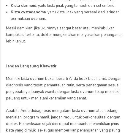
Kesehatan
dan kualitas sel telur atau
ovum akan berubah seiring
Bukan Hanya Wanita, Usia
bertambahnya umur. Tidak
Juga Pengaruhi Kesuburan
Pria
seperti pria yang terus
June 30, 2026
memproduksi sel
by markbro
0
reproduksi sepanjang
Kualitas sperma
hidup, wanita terlahir
merupakan salah satu
dengan jumlah sel telur
faktor penting yang
yang terbatas. Seiring
memengaruhi kesuburan
waktu, jumlah tersebut
pria. Banyak orang
akan terus berkurang,
mengira bahwa usia hanya
begitu pula kualitasnya.
berpengaruh pada
Perubahan ini berperan
kesuburan wanita, padahal
besar dalam menentukan
kesuburan pria juga dapat
peluang […]
mengalami perubahan
seiring bertambahnya usia.
Produksi, pergerakan,
hingga kualitas genetik
sperma dapat menurun
secara bertahap dari waktu