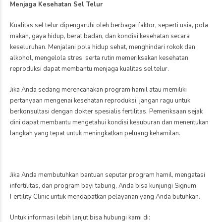
Apabila Anda didiagnosis mengalami kista ovarium atau sedang
menjalani program hamil, jangan ragu untuk berkonsultasi dengan
dokter. Pemeriksaan sejak dini dapat membantu menentukan jenis
kista yang dimiliki sekaligus memberikan penanganan yang paling
sesuai untuk menjaga kesehatan reproduksi dan meningkatkan
peluang kehamilan.
Jika Anda membutuhkan bantuan seputar program hamil, mengatasi
infertilitas, dan program bayi tabung, Anda bisa kunjungi Signum
Fertility Clinic untuk mendapatkan pelayanan yang Anda butuhkan.
Untuk informasi lebih lanjut bisa hubungi kami di:
081336865595
Atau kunjungi langsung Signum Fertility Clinic di Jl. Mayjen Prof. Dr.
Moestopo No.31-35, Pacar Keling, Kec. Tambaksari, Surabaya