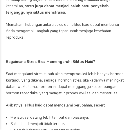
Apa Itu Impotensi?
Impotensi adalah kondisi ketika pria mengalami kesulitan untuk
mencapai atau mempertahankan ereksi yang cukup untuk
berhubungan seksual. Jika terjadi sesekali, kondisi ini belum tentu
menandakan masalah serius. Namun, apabila terjadi berulang,
sebaiknya segera dilakukan pemeriksaan untuk mengetahui
penyebabnya.
Kebiasaan yang Dapat Meningkatkan Risiko Impotensi
Beberapa kebiasaan berikut diketahui dapat memengaruhi fungsi
ereksi jika dilakukan terus-menerus.
Kurang Tidur