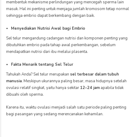
Beberapa jenis kista berikut umumnya tidak memengaruhi kesuburan,
yaitu:
Kista fungsional
, yang biasanya muncul sebagai bagian dari
siklus menstruasi dan dapat menghilang dengan sendirinya.
Kista dermoid
, yaitu kista jinak yang tumbuh dari sel embrio.
Kista cystadenoma
, yaitu kista jinak yang berasal dari jaringan
permukaan ovarium.
Meski demikian, jika ukurannya sangat besar atau menimbulkan
komplikasi tertentu, dokter mungkin akan menyarankan penanganan
lebih lanjut.
Jangan Langsung Khawatir
Memiliki kista ovarium bukan berarti Anda tidak bisa hamil. Dengan
diagnosis yang tepat, pemantauan rutin, serta penanganan sesuai
penyebabnya, banyak wanita dengan kista ovarium tetap memiliki
peluang untuk menjalani kehamilan yang sehat.