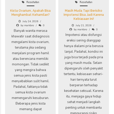
Kesehatan
Kesehatan
Kista Ovarium, Apakah Bisa
Masih Muda Tapi Berisiko
Menghambat Kehamilan?
Impotensi Bisa Jadi Karena
Kebiasaan Ini!
July 24, 2026
by markbro
0
July 21, 2026
by markbro
0
Banyak wanita merasa
Impotensi atau disfungsi
khawatir saat didiagnosis
ereksi sering dianggap
mengalami kista ovarium,
hanya dialami pria berusia
terutama jika sedang
lanjut. Padahal, kondisi ini
menjalani program hamil
juga bisa terjadi pada pria
atau berencana memiliki
yang masih muda. Selain
momongan. Tidak sedikit
dipengaruhi oleh penyakit
yang mengira bahwa
tertentu, kebiasaan sehari-
semua jenis kista pasti
hari ternyata turut
menyebabkan sulit hamil.
berperan terhadap
Padahal, faktanya tidak
kesehatan seksual. Karena
semua kista ovarium
itu, menjaga gaya hidup
memengaruhi kesuburan.
sehat menjadi langkah
Beberapa jenis kista
penting untuk membantu
memang dapat
mengurangi risiko