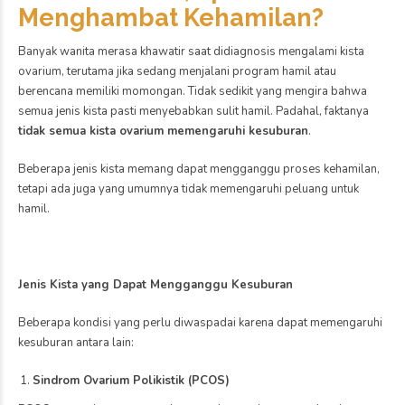
bukan hanya tentang siap
memiliki buah hati, tetapi
juga memastikan kondisi
Kesehatan
tubuh berada dalam
keadaan sehat untuk
Jangan Remehkan Vitamin
mendukung proses
D, Bisa Bantu Tingkatkan
Kesuburan Wanita
kehamilan yang optimal.
June 30, 2026
Persiapan sebelum hamil
by markbro
0
sangat penting karena
Vitamin D dikenal luas
dapat membantu
sebagai nutrisi penting
meningkatkan peluang
untuk menjaga kesehatan
kehamilan sekaligus
tulang dan membantu
mendukung tumbuh
penyerapan kalsium.
kembang janin sejak awal.
Namun, perannya ternyata
Dengan persiapan yang
tidak berhenti di situ.
baik, calon ibu dapat
Vitamin D juga memiliki
mengurangi berbagai
pengaruh penting terhadap
risiko komplikasi selama
kesehatan reproduksi
kehamilan […]
wanita, termasuk dalam
mendukung kesuburan dan