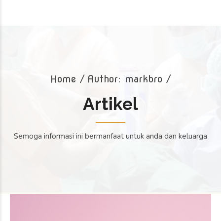
July 6, 2026
by markbro
0
Kehamilan tidak langsung
terjadi setelah sel telur
dibuahi. Setelah proses
Kesehatan
pembuahan berlangsung,
embrio akan bergerak
Makanan Antiinflamasi
menuju rahim dan
Kunci Nutrisi untuk
Mendukung Kesuburan
menjalani tahap penting
July 3, 2026
yang disebut implantasi.
by markbro
0
Tahap inilah yang menjadi
Pola makan memiliki peran
awal terbentuknya
penting dalam menjaga
kehamilan. Memahami
kesehatan reproduksi, baik
proses implantasi dapat
pada pria maupun wanita.
membantu pasangan yang
Salah satu pola makan
sedang menjalani program
yang semakin banyak
hamil mengenali
diperhatikan dalam
perubahan yang terjadi
program hamil adalah
pada tubuh sejak dini. Apa
konsumsi makanan
Itu Implantasi? Implantasi
antiinflamasi. Jenis
[…]