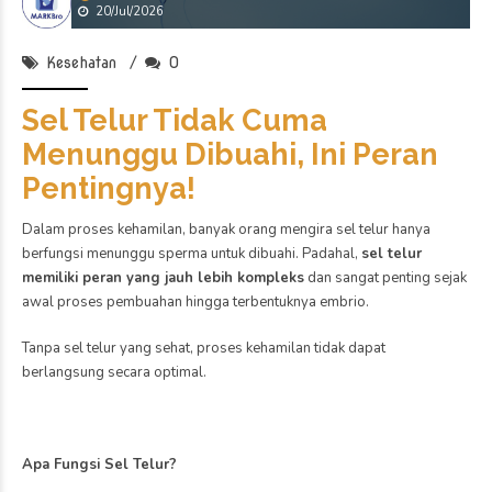
Kesehatan
0
Kista Ovarium, Apakah Bisa
Menghambat Kehamilan?
Banyak wanita merasa khawatir saat didiagnosis mengalami kista
ovarium, terutama jika sedang menjalani program hamil atau
berencana memiliki momongan. Tidak sedikit yang mengira bahwa
semua jenis kista pasti menyebabkan sulit hamil. Padahal, faktanya
tidak semua kista ovarium memengaruhi kesuburan
.
Beberapa jenis kista memang dapat mengganggu proses kehamilan,
tetapi ada juga yang umumnya tidak memengaruhi peluang untuk
hamil.
Jenis Kista yang Dapat Mengganggu Kesuburan