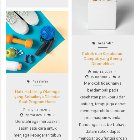
Kesehatan
Rokok dan Kesuburan:
Dampak yang Sering
Diremehkan
July 14, 2026
by markbro
0
Kesehatan
Merokok tidak hanya
berdampak pada
Hati-Hati! Ini 9 Olahraga
kesehatan paru-paru dan
yang Sebaiknya Dihindari
Saat Program Hamil
jantung, tetapi juga dapat
July 13, 2026
memengaruhi kesuburan
by markbro
0
pria maupun wanita.
Berolahraga merupakan
Kandungan zat berbahaya
salah satu cara untuk
dalam rokok dapat
menjaga kebugaran tubuh
mengganggu fungsi organ