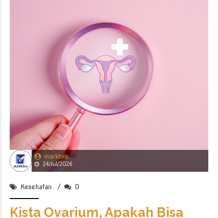
makanan ini dinilai dapat
membantu mengurangi
peradangan dalam tubuh
yang berpotensi
memengaruhi
keseimbangan hormon dan
fungsi reproduksi.
Peradangan kronis dalam
tubuh sering kali tidak
disadari, […]
Kesehatan
Mau Program Hamil Jangan
Lewatkan 8 Persiapan
Penting Ini!
July 2, 2026
by markbro
0
Merencanakan kehamilan