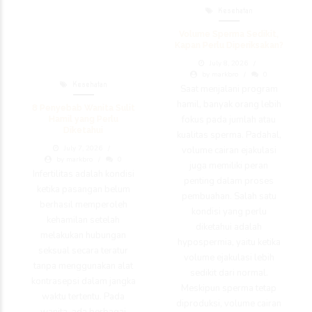
Kesehatan
Volume Sperma Sedikit,
Kapan Perlu Diperiksakan?
July 8, 2026
by markbro
0
Kesehatan
Saat menjalani program
hamil, banyak orang lebih
8 Penyebab Wanita Sulit
fokus pada jumlah atau
Hamil yang Perlu
Diketahui
kualitas sperma. Padahal,
July 7, 2026
volume cairan ejakulasi
by markbro
0
juga memiliki peran
Infertilitas adalah kondisi
penting dalam proses
ketika pasangan belum
pembuahan. Salah satu
berhasil memperoleh
kondisi yang perlu
kehamilan setelah
diketahui adalah
melakukan hubungan
hypospermia, yaitu ketika
seksual secara teratur
volume ejakulasi lebih
tanpa menggunakan alat
sedikit dari normal.
kontrasepsi dalam jangka
Meskipun sperma tetap
waktu tertentu. Pada
diproduksi, volume cairan
wanita, ada berbagai