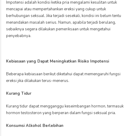
by markbro
0
pada usia yang lebih
Memiliki buah hati
muda. Hal ini terjadi karena
merupakan harapan
kesuburan wanita secara
banyak pasangan suami
alami akan menurun seiring
istri. Namun, bagi sebagian
bertambahnya usia,
pasangan, kehamilan tidak
terutama setelah
selalu datang dengan
memasuki usia 35 tahun.
mudah meski telah
Meski demikian, usia bukan
merencanakannya dalam
satu-satunya faktor
waktu yang cukup lama.
penentu […]
Jika kehamilan belum juga
terjadi, tes kesuburan
dapat menjadi langkah
penting untuk mengetahui
penyebabnya.
Pemeriksaan kesuburan
bertujuan untuk
mengevaluasi kondisi
reproduksi pria dan wanita
sehingga dokter dapat
menentukan […]