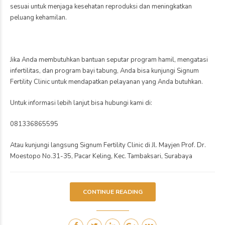
ke waktu. Meski pria tetap
dapat menghasilkan
sperma sepanjang
hidupnya, kualitas sperma
[…]
Kesehatan
PCOS & Kesuburan:
Panduan Terbaru
Penanganan dan Pilihan
Program Hamil
June 30, 2026
by markbro
0
Polycystic Ovary
Syndrome (PCOS)
merupakan salah satu
gangguan hormonal yang
cukup sering dialami
Kesehatan
wanita usia reproduktif dan
Transfer 2 Embrio IVF: