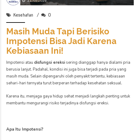
membawa risiko yang
perlu dipertimbangkan […]
Kesehatan
Masuk Usia 40, Masih
Bisakah Menjalani Program
IVF
June 25, 2026
by markbro
0
Program bayi tabung atau
In Vitro Fertilization (IVF)
masih dapat dilakukan
Kesehatan
pada usia 40 tahun ke atas.
Sulit Punya Momongan?
Namun, peluang
Kenali Pemeriksaan Tes
keberhasilannya umumnya
Kesuburan untuk Pasangan
lebih rendah dibandingkan
June 19, 2026