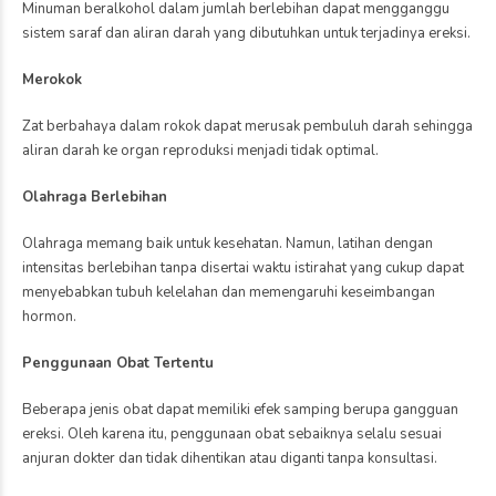
Kesehatan
Pregnancy Loss
Memahami Penyebab
Keguguran Lebih Dalam
June 17, 2026
by markbro
0
Kehilangan kehamilan atau
pregnancy loss merupakan
pengalaman yang tidak
mudah bagi banyak
pasangan. Selain
menimbulkan kesedihan
Kesehatan
secara emosional, kondisi
Vitamin D & Kesuburan:
ini juga sering
Nutrisi Penting yang
memunculkan berbagai
Sering Diabaikan
pertanyaan mengenai
June 11, 2026
by markbro
0
penyebab dan
Saat menjalani program
kemungkinan terjadinya