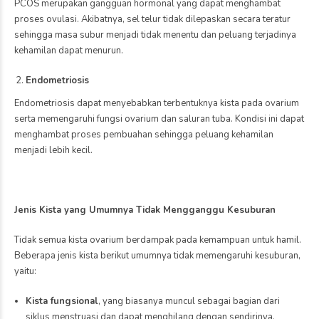
proses kehamilan. Meski
sering terabaikan, kadar
vitamin D yang cukup
dapat membantu menjaga
keseimbangan hormon
reproduksi dan
mendukung […]
Kesehatan
Kualitas Sel Telur
Berdasarkan Usia: Kapan
Masa Paling Subur Wanita?
June 30, 2026
by markbro
0
Kesuburan wanita sangat
dipengaruhi oleh usia,
terutama karena jumlah