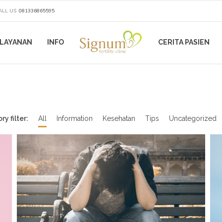
ALL US
081336865595
LAYANAN
INFO
CERITA PASIEN
y filter:
All
Information
Kesehatan
Tips
Uncategorized