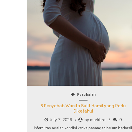
Kesehatan
8 Penyebab Wanita Sulit Hamil yang Perlu
Diketahui
July 7, 2026
by markbro
0
Infertilitas adalah kondisi ketika pasangan belum berhasi