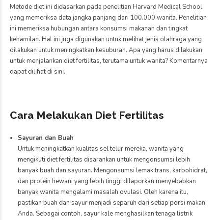
Metode diet ini didasarkan pada penelitian Harvard Medical School
yang memeriksa data jangka panjang dari 100.000 wanita. Penelitian
ini memeriksa hubungan antara konsumsi makanan dan tingkat
kehamilan. Hal ini juga digunakan untuk melihat jenis olahraga yang
dilakukan untuk meningkatkan kesuburan. Apa yang harus dilakukan
untuk menjalankan diet fertilitas, terutama untuk wanita? Komentarnya
dapat dilihat di sini.
Cara Melakukan Diet Fertilitas
Sayuran dan Buah
Untuk meningkatkan kualitas sel telur mereka, wanita yang
mengikuti diet fertilitas disarankan untuk mengonsumsi lebih
banyak buah dan sayuran. Mengonsumsi lemak trans, karbohidrat,
dan protein hewani yang lebih tinggi dilaporkan menyebabkan
banyak wanita mengalami masalah ovulasi. Oleh karena itu,
pastikan buah dan sayur menjadi separuh dari setiap porsi makan
Anda. Sebagai contoh, sayur kale menghasilkan tenaga listrik