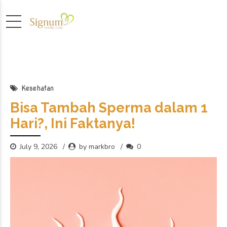
Kesehatan
Bisa Tambah Sperma dalam 1
Hari?, Ini Faktanya!
July 9, 2026
by markbro
0