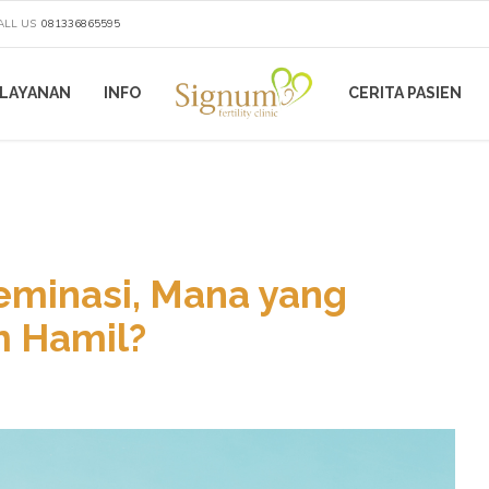
ALL US
081336865595
LAYANAN
INFO
CERITA PASIEN
eminasi, Mana yang
m Hamil?