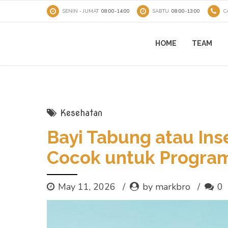
SENIN - JUMAT
08:00-14:00
SABTU
08:00-13:00
C
HOME
TEAM
Kesehatan
Bayi Tabung atau Ins
Cocok untuk Progra
May 11, 2026
by markbro
0