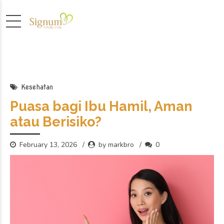
Kesehatan
Puasa bagi Ibu Hamil, Aman
atau Berisiko?
February 13, 2026
by markbro
0