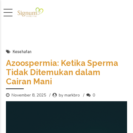
Kesehatan
Azoospermia: Ketika Sperma
Tidak Ditemukan dalam
Cairan Mani
November 8, 2025
by markbro
0