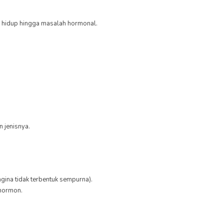
a hidup hingga masalah hormonal.
 jenisnya.
ina tidak terbentuk sempurna).
 hormon.