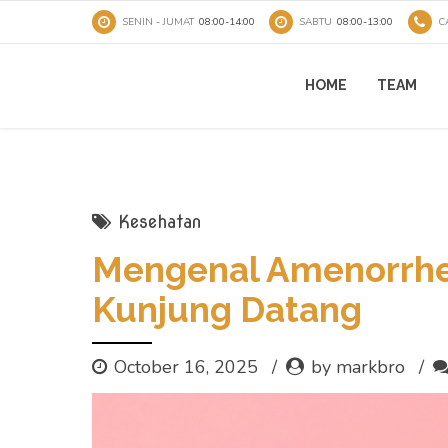
SENIN - JUMAT
08:00-14:00
SABTU
08:00-13:00
C
HOME
TEAM
Kesehatan
Mengenal Amenorrhea
Kunjung Datang
October 16, 2025
by markbro