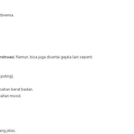
tinemia.
.
nstruasi
. Namun, bisa juga disertai gejala lain seperti:
puting).
ubahan berat badan.
ubahan mood.
ang jelas.