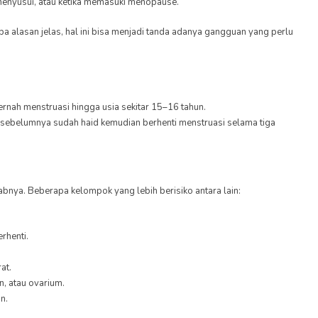
menyusui, atau ketika memasuki menopause.
pa alasan jelas, hal ini bisa menjadi tanda adanya gangguan yang perlu
pernah menstruasi hingga usia sekitar 15–16 tahun.
ng sebelumnya sudah haid kemudian berhenti menstruasi selama tiga
abnya. Beberapa kelompok yang lebih berisiko antara lain:
rhenti.
at.
n, atau ovarium.
n.