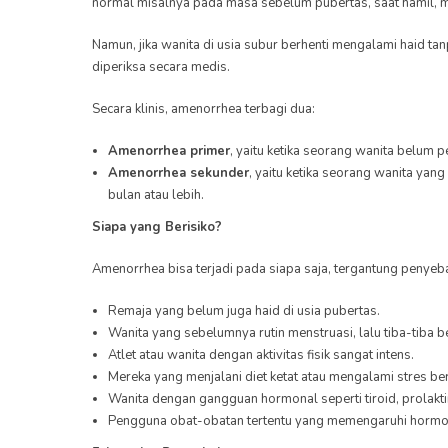
normal misalnya pada masa sebelum pubertas, saat hamil, 
Namun, jika wanita di usia subur berhenti mengalami haid tan
diperiksa secara medis.
Secara klinis, amenorrhea terbagi dua:
Amenorrhea primer
, yaitu ketika seorang wanita belum 
Amenorrhea sekunder
, yaitu ketika seorang wanita ya
bulan atau lebih.
Siapa yang Berisiko?
Amenorrhea bisa terjadi pada siapa saja, tergantung penyeb
Remaja yang belum juga haid di usia pubertas.
Wanita yang sebelumnya rutin menstruasi, lalu tiba-tiba be
Atlet atau wanita dengan aktivitas fisik sangat intens.
Mereka yang menjalani diet ketat atau mengalami stres ber
Wanita dengan gangguan hormonal seperti tiroid, prolakti
Pengguna obat-obatan tertentu yang memengaruhi hormo