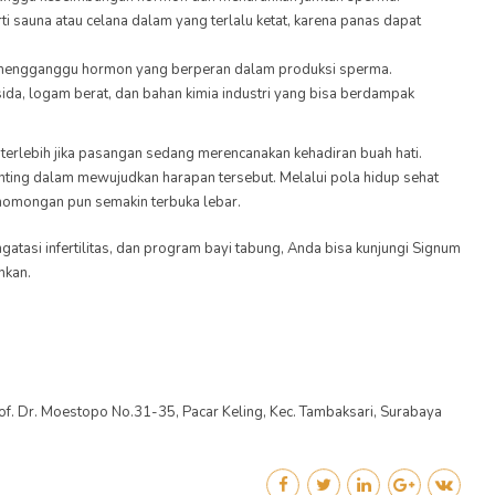
i sauna atau celana dalam yang terlalu ketat, karena panas dapat
pat mengganggu hormon yang berperan dalam produksi sperma.
ida, logam berat, dan bahan kimia industri yang bisa berdampak
 terlebih jika pasangan sedang merencanakan kehadiran buah hati.
nting dalam mewujudkan harapan tersebut. Melalui pola hidup sehat
momongan pun semakin terbuka lebar.
tasi infertilitas, dan program bayi tabung, Anda bisa kunjungi Signum
hkan.
 Prof. Dr. Moestopo No.31-35, Pacar Keling, Kec. Tambaksari, Surabaya