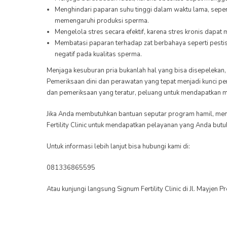
Menghindari paparan suhu tinggi dalam waktu lama, sepert
memengaruhi produksi sperma.
Mengelola stres secara efektif, karena stres kronis da
Membatasi paparan terhadap zat berbahaya seperti pestis
negatif pada kualitas sperma.
Menjaga kesuburan pria bukanlah hal yang bisa disepelekan,
Pemeriksaan dini dan perawatan yang tepat menjadi kunci pe
dan pemeriksaan yang teratur, peluang untuk mendapatkan 
Jika Anda membutuhkan bantuan seputar program hamil, menga
Fertility Clinic untuk mendapatkan pelayanan yang Anda butu
Untuk informasi lebih lanjut bisa hubungi kami di:
081336865595
Atau kunjungi langsung Signum Fertility Clinic di Jl. Mayjen