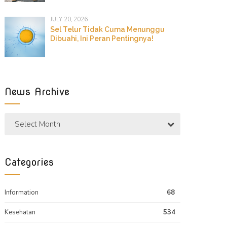
JULY 20, 2026
Sel Telur Tidak Cuma Menunggu
Dibuahi, Ini Peran Pentingnya!
News Archive
Select Month
Categories
Information
68
Kesehatan
534