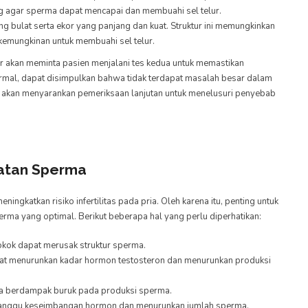
ing agar sperma dapat mencapai dan membuahi sel telur.
g bulat serta ekor yang panjang dan kuat. Struktur ini memungkinkan
kemungkinan untuk membuahi sel telur.
ter akan meminta pasien menjalani tes kedua untuk memastikan
ormal, dapat disimpulkan bahwa tidak terdapat masalah besar dalam
er akan menyarankan pemeriksaan lanjutan untuk menelusuri penyebab
atan Sperma
gkatkan risiko infertilitas pada pria. Oleh karena itu, penting untuk
ma yang optimal. Berikut beberapa hal yang perlu diperhatikan:
okok dapat merusak struktur sperma.
pat menurunkan kadar hormon testosteron dan menurunkan produksi
sa berdampak buruk pada produksi sperma.
gganggu keseimbangan hormon dan menurunkan jumlah sperma.