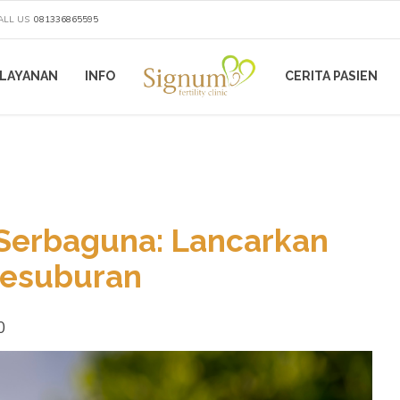
ALL US
081336865595
LAYANAN
INFO
CERITA PASIEN
 Serbaguna: Lancarkan
Kesuburan
0