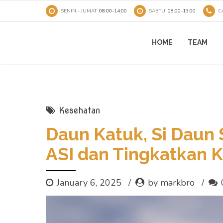
SENIN - JUMAT
08:00-14:00
SABTU
08:00-13:00
C
HOME
TEAM
Kesehatan
Daun Katuk, Si Daun
ASI dan Tingkatkan 
January 6, 2025
by markbro