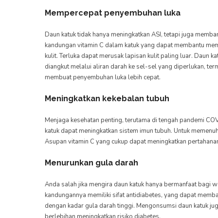
Mempercepat penyembuhan luka
Daun katuk tidak hanya meningkatkan ASI, tetapi juga memb
kandungan vitamin C dalam katuk yang dapat membantu mem
kulit. Terluka dapat merusak lapisan kulit paling luar. Dau
diangkut melalui aliran darah ke sel-sel yang diperlukan, term
membuat penyembuhan luka lebih cepat.
Meningkatkan kekebalan tubuh
Menjaga kesehatan penting, terutama di tengah pandemi COV
katuk dapat meningkatkan sistem imun tubuh. Untuk memenu
Asupan vitamin C yang cukup dapat meningkatkan pertahanan 
Menurunkan gula darah
Anda salah jika mengira daun katuk hanya bermanfaat bagi 
kandungannya memiliki sifat antidiabetes, yang dapat memban
dengan kadar gula darah tinggi. Mengonsumsi daun katuk ju
berlebihan meningkatkan risiko diabetes.