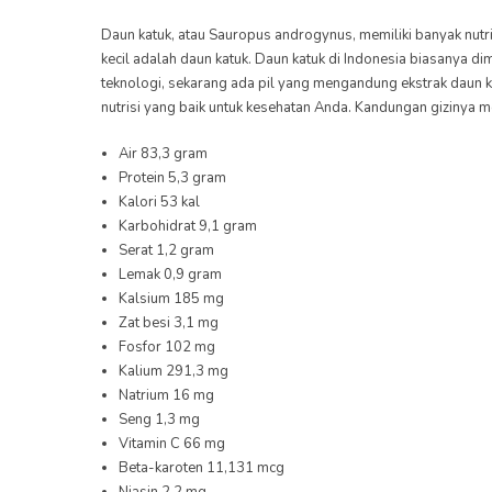
Daun katuk, atau Sauropus androgynus, memiliki banyak nutri
kecil adalah daun katuk. Daun katuk di Indonesia biasanya 
teknologi, sekarang ada pil yang mengandung ekstrak daun k
nutrisi yang baik untuk kesehatan Anda. Kandungan gizinya me
Air 83,3 gram
Protein 5,3 gram
Kalori 53 kal
Karbohidrat 9,1 gram
Serat 1,2 gram
Lemak 0,9 gram
Kalsium 185 mg
Zat besi 3,1 mg
Fosfor 102 mg
Kalium 291,3 mg
Natrium 16 mg
Seng 1,3 mg
Vitamin C 66 mg
Beta-karoten 11,131 mcg