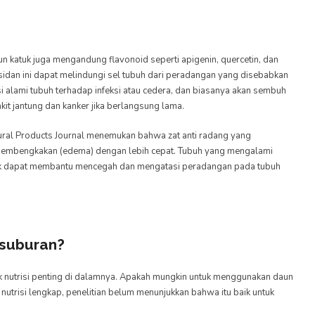
n katuk juga mengandung flavonoid seperti apigenin, quercetin, dan
sidan ini dapat melindungi sel tubuh dari peradangan yang disebabkan
i alami tubuh terhadap infeksi atau cedera, dan biasanya akan sembuh
it jantung dan kanker jika berlangsung lama.
tural Products Journal menemukan bahwa zat anti radang yang
embengkakan (edema) dengan lebih cepat. Tubuh yang mengalami
k dapat membantu mencegah dan mengatasi peradangan pada tubuh
esuburan?
k nutrisi penting di dalamnya. Apakah mungkin untuk menggunakan daun
trisi lengkap, penelitian belum menunjukkan bahwa itu baik untuk