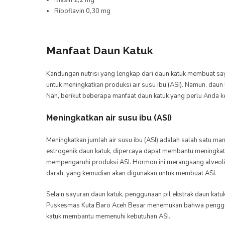
Niasin 2,2 mg
Riboflavin 0,30 mg
Manfaat Daun Katuk
Kandungan nutrisi yang lengkap dari daun katuk membuat say
untuk meningkatkan produksi air susu ibu (ASI). Namun, dau
Nah, berikut beberapa manfaat daun katuk yang perlu Anda ke
Meningkatkan air susu ibu (ASI)
Meningkatkan jumlah air susu ibu (ASI) adalah salah satu man
estrogenik daun katuk, dipercaya dapat membantu meningka
mempengaruhi produksi ASI. Hormon ini merangsang alveoli 
darah, yang kemudian akan digunakan untuk membuat ASI.
Selain sayuran daun katuk, penggunaan pil ekstrak daun katu
Puskesmas Kuta Baro Aceh Besar menemukan bahwa pengguna
katuk membantu memenuhi kebutuhan ASI.