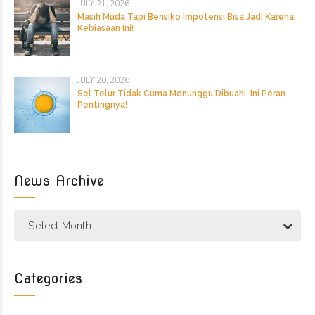
JULY 21, 2026
Masih Muda Tapi Berisiko Impotensi Bisa Jadi Karena
Kebiasaan Ini!
JULY 20, 2026
Sel Telur Tidak Cuma Menunggu Dibuahi, Ini Peran
Pentingnya!
News Archive
Select Month
Categories