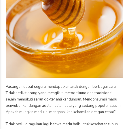
Pasangan dapat segera mendapatkan anak dengan berbagai cara.
Tidak sedikit orang yang mengikuti metode kuno dan tradisional
selain mengikuti saran dokter ahli kandungan. Mengonsumsi madu
penyubur kandungan adalah salah satu yang sedang populer saat ini.
Apakah mungkin madu ini menghasilkan kehamilan dengan cepat?
Tidak perlu diragukan lagi bahwa madu baik untuk kesehatan tubuh.