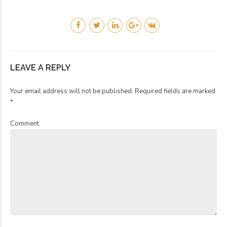
LEAVE A REPLY
Your email address will not be published. Required fields are marked
*
Comment