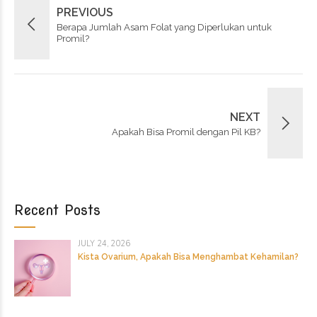
PREVIOUS
Berapa Jumlah Asam Folat yang Diperlukan untuk
Promil?
NEXT
Apakah Bisa Promil dengan Pil KB?
Recent Posts
JULY 24, 2026
Kista Ovarium, Apakah Bisa Menghambat Kehamilan?