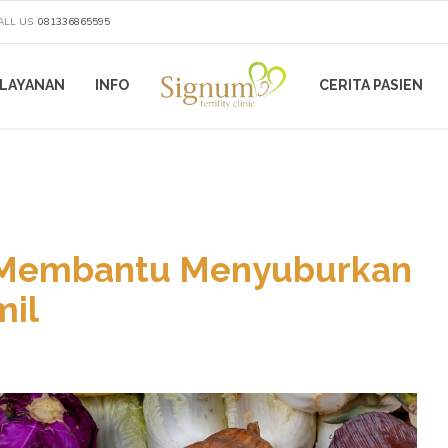
ALL US
081336865595
LAYANAN
INFO
CERITA PASIEN
 Membantu Menyuburkan
mil