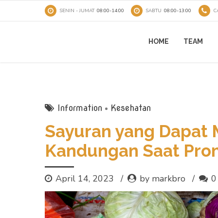
SENIN - JUMAT
08:00-14:00
SABTU
08:00-13:00
C
HOME
TEAM
Information
Kesehatan
Sayuran yang Dapat
Kandungan Saat Pro
April 14, 2023
by markbro
0