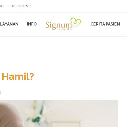
ALL US
081336865595
LAYANAN
INFO
CERITA PASIEN
 Hamil?
0