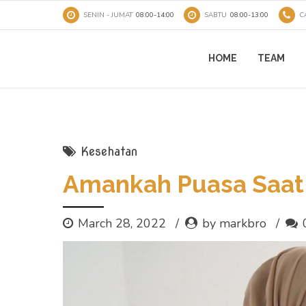
SENIN - JUMAT
08:00-14:00
SABTU
08:00-13:00
C
HOME
TEAM
Kesehatan
Amankah Puasa Saat
March 28, 2022
by markbro