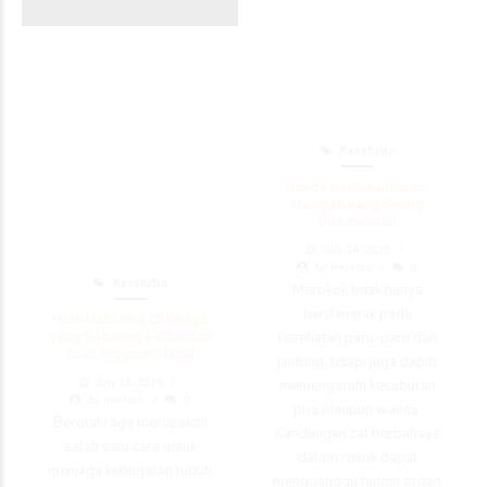
Kesehatan
Rokok dan Kesuburan:
Dampak yang Sering
Diremehkan
July 14, 2026
by markbro
0
Kesehatan
Merokok tidak hanya
berdampak pada
Hati-Hati! Ini 9 Olahraga
kesehatan paru-paru dan
yang Sebaiknya Dihindari
Saat Program Hamil
jantung, tetapi juga dapat
July 13, 2026
memengaruhi kesuburan
by markbro
0
pria maupun wanita.
Berolahraga merupakan
Kandungan zat berbahaya
salah satu cara untuk
dalam rokok dapat
menjaga kebugaran tubuh
mengganggu fungsi organ