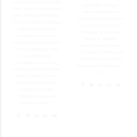
selama menjalani program
reproduksi sehingga
hamil. Namun, tidak semua
menurunkan peluang
jenis olahraga dianjurkan.
terjadinya kehamilan, baik
Beberapa aktivitas dengan
secara alami maupun
intensitas tinggi atau
melalui program hamil.
berisiko cedera justru
Karena itu, berhenti
dapat memberikan tekanan
merokok menjadi salah
berlebih pada tubuh dan
satu langkah penting bagi
kurang ideal bagi
pasangan yang sedang
pasangan yang sedang
merencanakan kehamilan.
mempersiapkan kehamilan.
[…]
Memilih olahraga yang
tepat dapat membantu
menjaga kesehatan
sekaligus mendukung
program hamil […]