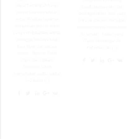
dapat bertambah hanya
dapat dipengaruhi oleh
dalam satu hari adalah
berbagai faktor, baik yang
mitos. Produksi sperma
berasal dari kondisi tubuh
merupakan proses alami
maupun proses reproduksi
yang membutuhkan waktu,
itu sendiri. Faktor yang
sehingga hasilnya tidak
Dapat Memengaruhi
bisa diperoleh secara
Keberhasilan […]
instan. Sperma Tidak
Diproduksi dalam
Semalam Tubuh
memerlukan waktu sekitar
1–2 bulan […]