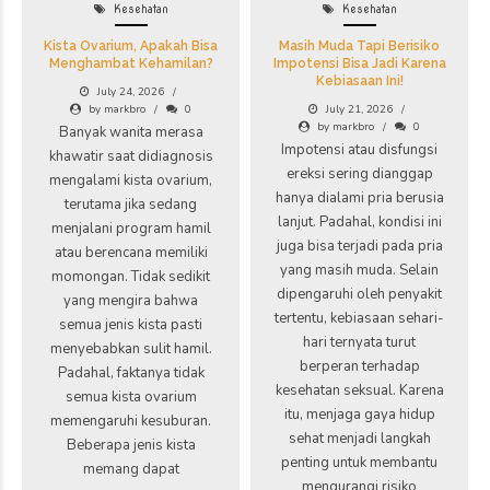
Kesehatan
Kesehatan
Kista Ovarium, Apakah Bisa
Masih Muda Tapi Berisiko
Menghambat Kehamilan?
Impotensi Bisa Jadi Karena
Kebiasaan Ini!
July 24, 2026
by markbro
0
July 21, 2026
by markbro
0
Banyak wanita merasa
Impotensi atau disfungsi
khawatir saat didiagnosis
ereksi sering dianggap
mengalami kista ovarium,
hanya dialami pria berusia
terutama jika sedang
lanjut. Padahal, kondisi ini
menjalani program hamil
juga bisa terjadi pada pria
atau berencana memiliki
yang masih muda. Selain
momongan. Tidak sedikit
dipengaruhi oleh penyakit
yang mengira bahwa
tertentu, kebiasaan sehari-
semua jenis kista pasti
hari ternyata turut
menyebabkan sulit hamil.
berperan terhadap
Padahal, faktanya tidak
kesehatan seksual. Karena
semua kista ovarium
itu, menjaga gaya hidup
memengaruhi kesuburan.
sehat menjadi langkah
Beberapa jenis kista
penting untuk membantu
memang dapat
mengurangi risiko