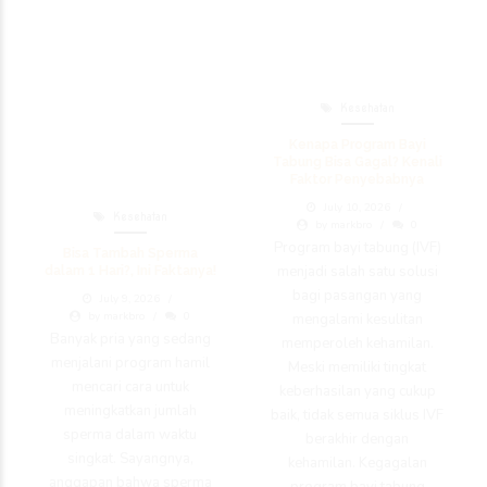
Kesehatan
Kenapa Program Bayi
Tabung Bisa Gagal? Kenali
Faktor Penyebabnya
July 10, 2026
Kesehatan
by markbro
0
Program bayi tabung (IVF)
Bisa Tambah Sperma
menjadi salah satu solusi
dalam 1 Hari?, Ini Faktanya!
bagi pasangan yang
July 9, 2026
by markbro
0
mengalami kesulitan
Banyak pria yang sedang
memperoleh kehamilan.
menjalani program hamil
Meski memiliki tingkat
mencari cara untuk
keberhasilan yang cukup
meningkatkan jumlah
baik, tidak semua siklus IVF
sperma dalam waktu
berakhir dengan
singkat. Sayangnya,
kehamilan. Kegagalan
anggapan bahwa sperma
program bayi tabung