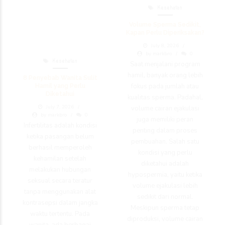
Kesehatan
Volume Sperma Sedikit,
Kapan Perlu Diperiksakan?
July 8, 2026
by markbro
0
Kesehatan
Saat menjalani program
hamil, banyak orang lebih
8 Penyebab Wanita Sulit
fokus pada jumlah atau
Hamil yang Perlu
Diketahui
kualitas sperma. Padahal,
July 7, 2026
volume cairan ejakulasi
by markbro
0
juga memiliki peran
Infertilitas adalah kondisi
penting dalam proses
ketika pasangan belum
pembuahan. Salah satu
berhasil memperoleh
kondisi yang perlu
kehamilan setelah
diketahui adalah
melakukan hubungan
hypospermia, yaitu ketika
seksual secara teratur
volume ejakulasi lebih
tanpa menggunakan alat
sedikit dari normal.
kontrasepsi dalam jangka
Meskipun sperma tetap
waktu tertentu. Pada
diproduksi, volume cairan
wanita, ada berbagai