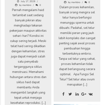
July 17, 2026
by markbro
0
by markbro
0
Dalam proses kehamilan,
Pernah mengalami haid
banyak orang mengira sel
terlambat saat sedang
telur hanya berfungsi
banyak pikiran atau
menunggu sperma untuk
menghadapi tekanan
dibuahi. Padahal, sel telur
pekerjaan maupun aktivitas
memiliki peran yang jauh
sehari-hari? Kondisi ini
lebih kompleks dan sangat
cukup sering terjadi. Meski
penting sejak awal proses
telat haid sering dikaitkan
pembuahan hingga
dengan kehamilan, stres
terbentuknya embrio.
juga dapat menjadi salah
Tanpa sel telur yang sehat,
satu penyebab
proses kehamilan tidak
terganggunya siklus
dapat berlangsung secara
menstruasi. Memahami
optimal. Apa Fungsi Sel
hubungan antara stres dan
Telur? Sel telur atau ovum
siklus haid dapat
merupakan […]
membantu Anda
mengambil langkah yang
tepat untuk menjaga
kesehatan reproduksi. […]