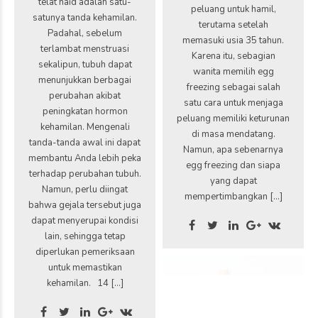
telat haid adalah satu-
peluang untuk hamil,
satunya tanda kehamilan.
terutama setelah
Padahal, sebelum
memasuki usia 35 tahun.
terlambat menstruasi
Karena itu, sebagian
sekalipun, tubuh dapat
wanita memilih egg
menunjukkan berbagai
freezing sebagai salah
perubahan akibat
satu cara untuk menjaga
peningkatan hormon
peluang memiliki keturunan
kehamilan. Mengenali
di masa mendatang.
tanda-tanda awal ini dapat
Namun, apa sebenarnya
membantu Anda lebih peka
egg freezing dan siapa
terhadap perubahan tubuh.
yang dapat
Namun, perlu diingat
mempertimbangkan […]
bahwa gejala tersebut juga
dapat menyerupai kondisi
lain, sehingga tetap
diperlukan pemeriksaan
untuk memastikan
kehamilan. 14 […]