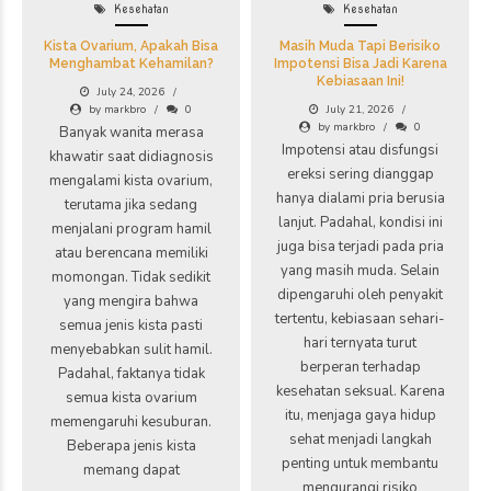
Kesehatan
Kesehatan
Kista Ovarium, Apakah Bisa
Masih Muda Tapi Berisiko
Menghambat Kehamilan?
Impotensi Bisa Jadi Karena
Kebiasaan Ini!
July 24, 2026
by markbro
0
July 21, 2026
by markbro
0
Banyak wanita merasa
Impotensi atau disfungsi
khawatir saat didiagnosis
ereksi sering dianggap
mengalami kista ovarium,
hanya dialami pria berusia
terutama jika sedang
lanjut. Padahal, kondisi ini
menjalani program hamil
juga bisa terjadi pada pria
atau berencana memiliki
yang masih muda. Selain
momongan. Tidak sedikit
dipengaruhi oleh penyakit
yang mengira bahwa
tertentu, kebiasaan sehari-
semua jenis kista pasti
hari ternyata turut
menyebabkan sulit hamil.
berperan terhadap
Padahal, faktanya tidak
kesehatan seksual. Karena
semua kista ovarium
itu, menjaga gaya hidup
memengaruhi kesuburan.
sehat menjadi langkah
Beberapa jenis kista
penting untuk membantu
memang dapat
mengurangi risiko