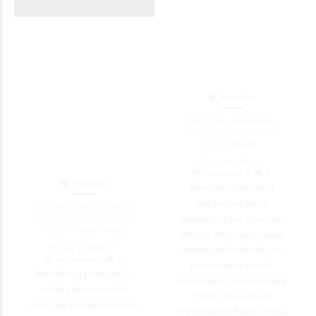
Kesehatan
Rokok dan Kesuburan:
Dampak yang Sering
Diremehkan
July 14, 2026
by markbro
0
Kesehatan
Merokok tidak hanya
berdampak pada
Hati-Hati! Ini 9 Olahraga
kesehatan paru-paru dan
yang Sebaiknya Dihindari
Saat Program Hamil
jantung, tetapi juga dapat
July 13, 2026
memengaruhi kesuburan
by markbro
0
pria maupun wanita.
Berolahraga merupakan
Kandungan zat berbahaya
salah satu cara untuk
dalam rokok dapat
menjaga kebugaran tubuh
mengganggu fungsi organ