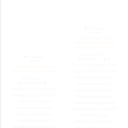
Kesehatan
Kenapa Program Bayi
Tabung Bisa Gagal? Kenali
Faktor Penyebabnya
July 10, 2026
Kesehatan
by markbro
0
Program bayi tabung (IVF)
Bisa Tambah Sperma
menjadi salah satu solusi
dalam 1 Hari?, Ini Faktanya!
bagi pasangan yang
July 9, 2026
by markbro
0
mengalami kesulitan
Banyak pria yang sedang
memperoleh kehamilan.
menjalani program hamil
Meski memiliki tingkat
mencari cara untuk
keberhasilan yang cukup
meningkatkan jumlah
baik, tidak semua siklus IVF
sperma dalam waktu
berakhir dengan
singkat. Sayangnya,
kehamilan. Kegagalan
anggapan bahwa sperma
program bayi tabung