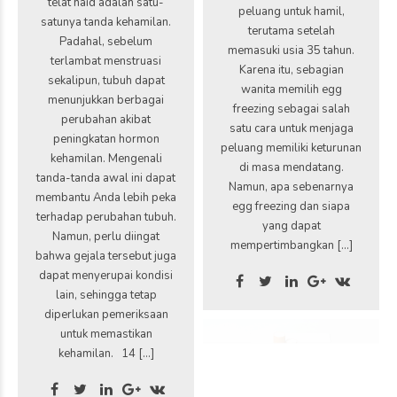
telat haid adalah satu-
peluang untuk hamil,
satunya tanda kehamilan.
terutama setelah
Padahal, sebelum
memasuki usia 35 tahun.
terlambat menstruasi
Karena itu, sebagian
sekalipun, tubuh dapat
wanita memilih egg
menunjukkan berbagai
freezing sebagai salah
perubahan akibat
satu cara untuk menjaga
peningkatan hormon
peluang memiliki keturunan
kehamilan. Mengenali
di masa mendatang.
tanda-tanda awal ini dapat
Namun, apa sebenarnya
membantu Anda lebih peka
egg freezing dan siapa
terhadap perubahan tubuh.
yang dapat
Namun, perlu diingat
mempertimbangkan […]
bahwa gejala tersebut juga
dapat menyerupai kondisi
lain, sehingga tetap
diperlukan pemeriksaan
untuk memastikan
kehamilan. 14 […]