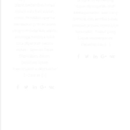
dapat bertambah hanya
dapat dipengaruhi oleh
dalam satu hari adalah
berbagai faktor, baik yang
mitos. Produksi sperma
berasal dari kondisi tubuh
merupakan proses alami
maupun proses reproduksi
yang membutuhkan waktu,
itu sendiri. Faktor yang
sehingga hasilnya tidak
Dapat Memengaruhi
bisa diperoleh secara
Keberhasilan […]
instan. Sperma Tidak
Diproduksi dalam
Semalam Tubuh
memerlukan waktu sekitar
1–2 bulan […]