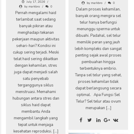
July 17, 2026
by markbro
0
by markbro
0
Dalam proses kehamilan,
Pernah mengalami haid
banyak orang mengira sel
terlambat saat sedang
telur hanya berfungsi
banyak pikiran atau
menunggu sperma untuk
menghadapi tekanan
dibuahi. Padahal, sel telur
pekerjaan maupun aktivitas
memiliki peran yang jauh
sehari-hari? Kondisi ini
lebih kompleks dan sangat
cukup sering terjadi. Meski
penting sejak awal proses
telat haid sering dikaitkan
pembuahan hingga
dengan kehamilan, stres
terbentuknya embrio.
juga dapat menjadi salah
Tanpa sel telur yang sehat,
satu penyebab
proses kehamilan tidak
terganggunya siklus
dapat berlangsung secara
menstruasi. Memahami
optimal. Apa Fungsi Sel
hubungan antara stres dan
Telur? Sel telur atau ovum
siklus haid dapat
merupakan […]
membantu Anda
mengambil langkah yang
tepat untuk menjaga
kesehatan reproduksi. […]